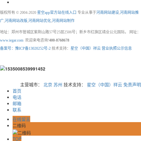
版权所有 © 2004-2020
星空app官方站在线入口
专业从事于
河南网站建设
,
河南网站推
广
,
河南网站改版
,
河南网站优化
,
河南网站制作
地址：郑州市管城区紫荆山路57号25层2506号；新乡市红旗区靖业公元国际。 网址：
www.iegar.com
欢迎来电咨询!
400-8768678
备案号：豫ICP备13020252号-2
技术支持：
星空（中国）祥云
营业执照公示信息
主营城市：
北京
苏州
技术支持：
星空（中国）祥云
免责声明
首页
电话
邮箱
联系
在线留言
二维码
TOP